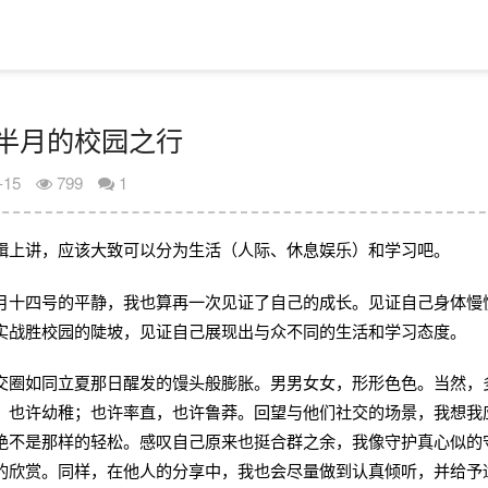
半月的校园之行
-15
799
1
辑上讲，应该大致可以分为生活（人际、休息娱乐）和学习吧。
月十四号的平静，我也算再一次见证了自己的成长。见证自己身体慢
实战胜校园的陡坡，见证自己展现出与众不同的生活和学习态度。
交圈如同立夏那日醒发的馒头般膨胀。男男女女，形形色色。当然，
，也许幼稚；也许率直，也许鲁莽。回望与他们社交的场景，我想我
绝不是那样的轻松。感叹自己原来也挺合群之余，我像守护真心似的
的欣赏。同样，在他人的分享中，我也会尽量做到认真倾听，并给予