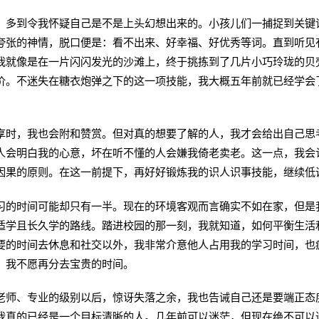
，多到令我怀疑自己是不是上头幻想出来的。小孩儿们一捕捉到关键词
夸张的神情，脱口便是：看不出来、好幸福、好优秀等词。直到听见
我就像是在一片闪闪发光的沙滩上，终于挑拣到了几片小巧玲珑的贝
价。不迷失在糖衣炮弹之下的这一项技能，我大概五年前就已经学会
享时，我也会附和赞赏。但对真的想要了解的人，我才会给出自己思
人会明白我的心意，坏在听不懂的人会嫌我倚老卖老。这一点，我会
因果的原则。在这一前提下，再好好锻炼我的识人识事技能，继续低
习的时间可能却只有一半。现在的环境客观而言确实不如在家，但是
适学且长久学的路线。踏进校园的那一刻，我就知道，如何平衡生活
要的时间去休息和社交以外，我非常介意他人占用我的学习时间，也
，我不愿再分去宝贵的时间。
老师、专业的级别以后，惊讶失落之余，我也告诫自己还是要端正态
我真的已经是一个目标清晰的人。几年前可以迷茫，但现在绝不可以