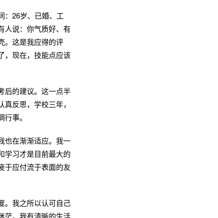
：26岁、已婚、工
有人说：你气质好、有
壳。这是我应得的评
了，现在，技能点应该
考后的建议。这一点半
认真反思，学校三年，
调行事。
我也在渐渐适应。我一
和学习才是目前最大的
疲于应付流于表面的友
度。我之所以认可自己
迷茫。我有清晰的生活