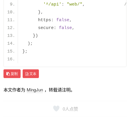
'^/api'
:
"web/"
,
/
},
      https
:
false
,
      secure
:
false
,
})
);
};
复制
文本
本文作者为
MingJun
，转载请注明。
0
人点赞