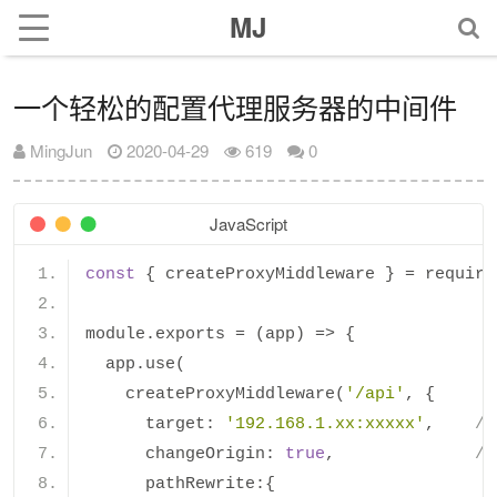
MJ
一个轻松的配置代理服务器的中间件
MingJun
2020-04-29
619
0
JavaScript
const
{
 createProxyMiddleware 
}
=
 require
module
.
exports 
=
(
app
)
=>
{
  app
.
use
(
    createProxyMiddleware
(
'/api'
,
{
      target
:
'192.168.1.xx:xxxxx'
,
/
      changeOrigin
:
true
,
/
      pathRewrite
:{