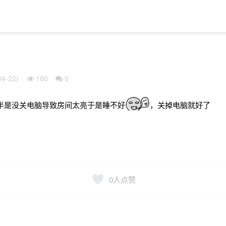
4-22)
180
0
半是没关电脑导致房间太亮于是睡不好
，关掉电脑就好了
0
人点赞